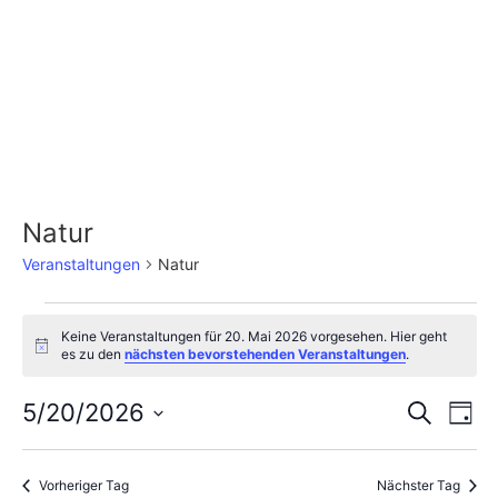
Natur
Veranstaltungen
Natur
Keine Veranstaltungen für 20. Mai 2026 vorgesehen. Hier geht
Hinweis
es zu den
nächsten bevorstehenden Veranstaltungen
.
Veran
Ve
5/20/2026
Suche
Tag
Datum
An
Such
wählen.
Na
Vorheriger Tag
Nächster Tag